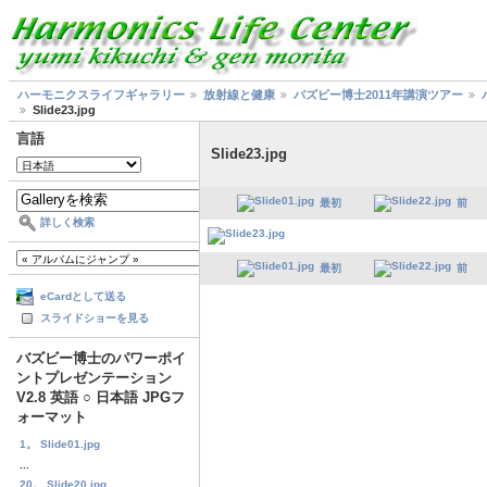
ハーモニクスライフギャラリー
放射線と健康
バズビー博士2011年講演ツアー
Slide23.jpg
言語
Slide23.jpg
最初
前
詳しく検索
最初
前
eCardとして送る
スライドショーを見る
バズビー博士のパワーポイ
ントプレゼンテーション
V2.8 英語 ○ 日本語 JPGフ
ォーマット
1。 Slide01.jpg
...
20。 Slide20.jpg