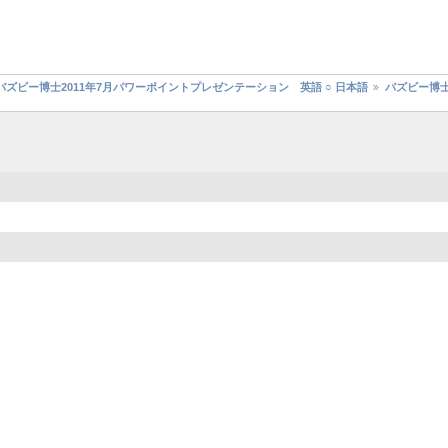
バズビー博士2011年7月パワーポイントプレゼンテーション 英語 ○ 日本語
バズビー博士