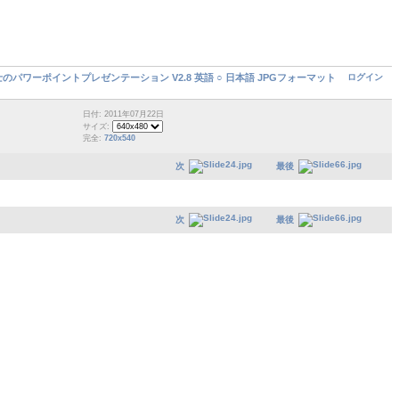
ログイン
のパワーポイントプレゼンテーション V2.8 英語 ○ 日本語 JPGフォーマット
日付: 2011年07月22日
サイズ:
完全:
720x540
次
最後
次
最後