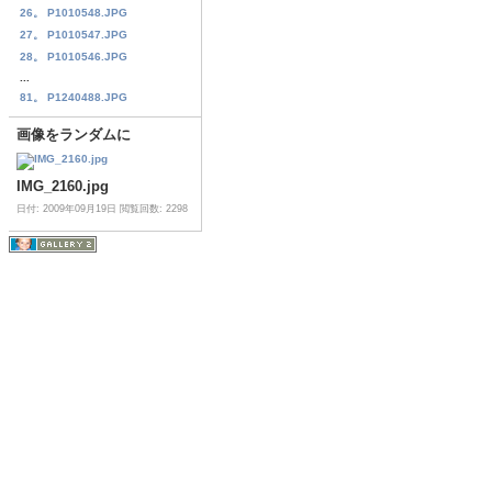
26。 P1010548.JPG
27。 P1010547.JPG
28。 P1010546.JPG
...
81。 P1240488.JPG
画像をランダムに
IMG_2160.jpg
日付: 2009年09月19日
閲覧回数: 2298