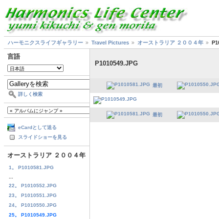
ハーモニクスライフギャラリー
Travel Pictures
オーストラリア ２００４年
P1
言語
P1010549.JPG
最初
詳しく検索
最初
eCardとして送る
スライドショーを見る
オーストラリア ２００４年
1。 P1010581.JPG
...
22。 P1010552.JPG
23。 P1010551.JPG
24。 P1010550.JPG
25。 P1010549.JPG