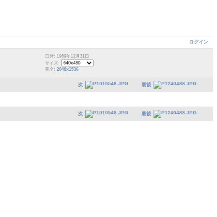
ログイン
日付: 1969年12月31日
サイズ:
完全:
2048x1536
次
最後
次
最後