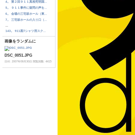
4。 第２回９１１真相究明国...
5。 ９１１事件に疑問の声を...
6。 会場の三宅坂ホール（東...
7。 三宅坂ホールの入り口（...
...
143。 911黒Tシャツ用スク...
画像をランダムに
DSC_0051.JPG
日付: 2007年09月30日
閲覧回数: 4415