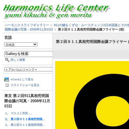
ハーモニクスライフギャラリー
911の嘘をくずせ・ルースチェンジ2日本語版とその
国際会議の写真 ◦ 2008年11月03日
第２回９１１真相究明国際会議フライヤー (前)
言語
第２回９１１真相究明国際会議フライヤー (
詳しく検索
eCardとして送る
スライドショーを見る
東京 第２回911真相究明国
際会議の写真 ◦ 2008年11月
03日
1。 マスコミ市民 -...
2。 第２回９１１真相究明国...
3。 第２回９１１真相究明国...