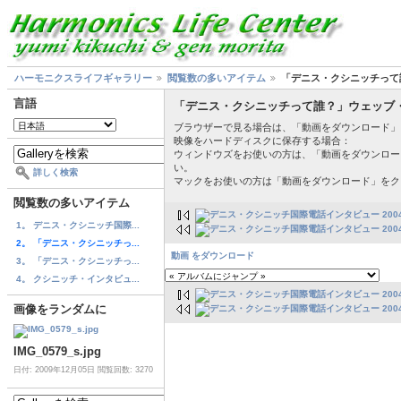
ハーモニクスライフギャラリー
閲覧数の多いアイテム
「デニス・クシニッチって誰
言語
「デニス・クシニッチって誰？」ウェッブ・バー
ブラウザーで見る場合は、「動画をダウンロード」
映像をハードディスクに保存する場合：
ウィンドウズをお使いの方は、「動画をダウンロー
い。
詳しく検索
マックをお使いの方は「動画をダウンロード」をク
閲覧数の多いアイテム
1。 デニス・クシニッチ国際...
2。 「デニス・クシニッチっ...
動画 をダウンロード
3。 「デニス・クシニッチっ...
4。 クシニッチ・インタビュ...
画像をランダムに
IMG_0579_s.jpg
日付: 2009年12月05日
閲覧回数: 3270