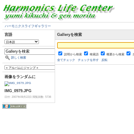
ハーモニクスライフギャラリー
言語
Galleryを検索
説明から検索
検索語
概要から検索
詳しく検索
全てチェック
チェックを外す
反転
画像をランダムに
IMG_0979.JPG
日付: 2007年09月22日
閲覧回数: 5736