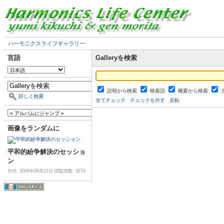
ハーモニクスライフギャラリー
言語
Galleryを検索
説明から検索
検索語
概要から検索
詳しく検索
全てチェック
チェックを外す
反転
画像をランダムに
平和的紛争解決のセッショ
ン
日付: 2009年09月21日
閲覧回数: 3274