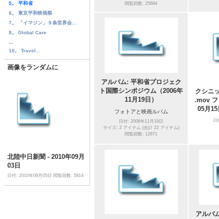
5。 平和省
閲覧回数: 25684
6。 東京平和映画祭
7。 「イマジン」９条世界会...
8。 Global Care
...
10。 Travel...
画像をランダムに
アルバム: 平和省プロジェク
ト国際シンポジウム（2006年
クシニッ
11月19日）
.mov 
05月15
フォトアと映画ルバム
日
日付: 2006年11月19日
サイズ: 2 アイテム (合計 22 アイテム)
閲覧回数: 12871
北陸中日新聞 - 2010年09月
03日
日付: 2010年09月05日
閲覧回数: 5814
アルバム