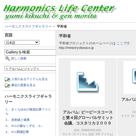
ハーモニクスライフギャラリー
平和省
言語
平和省
平和省プロジェクトのホームページは
ここです
.
http://ministryofpeace.jp
詳しく検索
人気のあるアイテムを見る
最近の更新を見る
ハーモニクスライフギャラ
アルバム
リー
1。 きくちゆみの報道記事ファイ
アルバム: ビーピースコース
日
ル
サイズ: 16
と第４回グローバルサミット
2。 放射線と健康
会議、コスタリカ２００９
3。 911の嘘をくずせ・ル...
日付: 2009年09月18日
4。 911関連記事
サイズ: 12 アイテム (合計 229 アイテム)