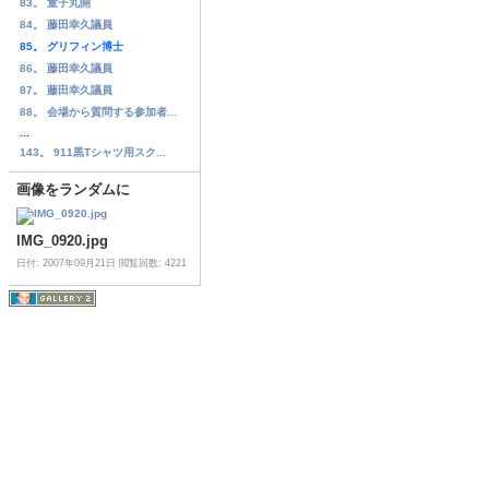
83。 童子丸開
84。 藤田幸久議員
85。 グリフィン博士
86。 藤田幸久議員
87。 藤田幸久議員
88。 会場から質問する参加者...
...
143。 911黒Tシャツ用スク...
画像をランダムに
IMG_0920.jpg
日付: 2007年09月21日
閲覧回数: 4221