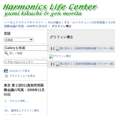
ハーモニクスライフギャラリー
911の嘘をくずせ・ルースチェンジ2日本語版とその
国際会議の写真 ◦ 2008年11月03日
グリフィン博士
言語
グリフィン博士
詳しく検索
eCardとして送る
スライドショーを見る
東京 第２回911真相究明国
際会議の写真 ◦ 2008年11月
03日
1。 マスコミ市民 -...
...
82。 森田玄とグリフィン博士