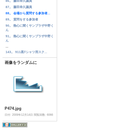
86。 藤田幸久議員
87。 藤田幸久議員
88。 会場から質問する参加者...
89。 質問をする参加者
90。 熱心に聞くサンプラザ中野く
ん
91。 熱心に聞くサンプラザ中野く
ん
...
143。 911黒Tシャツ用スク...
画像をランダムに
P474.jpg
日付: 2009年12月14日
閲覧回数: 6066